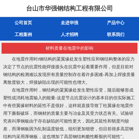
台山市华强钢结构工程有限公司
公司首页
走进华强
产品中心
工程案例
人才招聘
联系我们
材料质量在地震中的影响
在地震作用时t钢结构的粱翼缘处发生塑性应和钢结构整体的应力
决定了节点的抗震性能焊接接头在抗震中起着重要作用，但是目前对
钢结构的检测难以发现所有质量控制存在着许多困难-再加上焊接质量
离散度较大，焊接缺陷出现的可能性也增大。
在地震作用时，钢结构的粱翼缘处发生塑性应变，随后能够形成
塑性或消耗地震输入的能量-这是节点抗震设计的基本目的但实际施工
中有些翼缘材料的延性不是很好，这样就直接导致丁柱翼缘在地震作
用下撕裂破坏，而钢材的质量主要与冶金及其受力状态有关。试验研
究表叫厚钢板由于存在缺陷的可能性更大，因此其延性和韧度均较
差，而薄钢板因为轧制温度较低，组织更加细密，但目前很多高层钢
结构均采用厚钢板，这也增加了高层钢结构脆性断裂的可能性”。