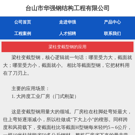
台山市华强钢结构工程有限公司
公司首页
走进华强
产品中心
工程案例
人才招聘
联系我们
梁柱变截型钢的应用
梁柱变截型钢，核心逻辑就一句话：哪里受力大，截面就
大；哪里受力小，截面就小。 相比等截面型钢，它把材料用
在了刀刃上。
主要的应用场景：
1. 大跨度工业厂房（门式刚架）
这是变截型钢用量大的领域。厂房柱在柱脚处弯矩最大，
往上弯矩逐渐减小，所以柱做成"下大上小"的楔形。同样跨
度和风荷载下，变截面柱比等截面H型钢每米轻约5～6公斤，