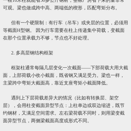
一根10米柱就能省50多公斤钢材，整栋厂房省下来的量非常
可观。梁也做成跨中高、两端低的楔形，匹配弯矩分布。
但有一个硬限制：有行车（吊车）或夹层的位置，必须用
等截面H型钢。 因为行车需要在柱上传递集中荷载，变截面
在那个位置承载力不够，节点也不好处理。
2. 多高层钢结构框架
框架柱通常每隔几层变化一次截面——下部荷载大用大截
面，上部荷载小收小截面，既省钢又满足受力。梁也一样，
主梁跨中弯矩大截面高，靠近支座弯矩小截面降低。
遇到上下层荷载差异大的情况（比如有转换层、架空
层），会用柱变截面异型节点：上柱单边或双边缩进，既节
约钢材，又满足空间需求。左右梁荷载不同时，则用梁变截
面异型节点，两侧梁截面高度或形式不同。